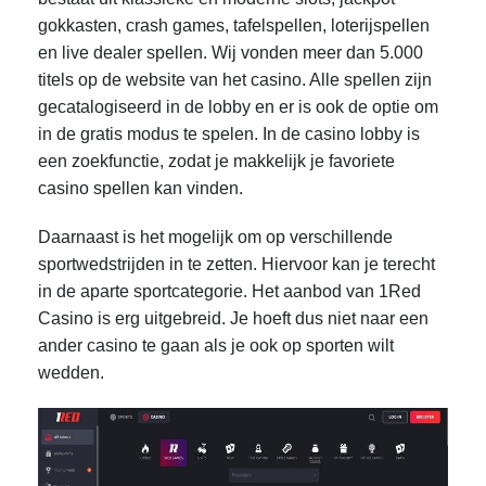
gokkasten, crash games, tafelspellen, loterijspellen
en live dealer spellen. Wij vonden meer dan 5.000
titels op de website van het casino. Alle spellen zijn
gecatalogiseerd in de lobby en er is ook de optie om
in de gratis modus te spelen. In de casino lobby is
een zoekfunctie, zodat je makkelijk je favoriete
casino spellen kan vinden.
Daarnaast is het mogelijk om op verschillende
sportwedstrijden in te zetten. Hiervoor kan je terecht
in de aparte sportcategorie. Het aanbod van 1Red
Casino is erg uitgebreid. Je hoeft dus niet naar een
ander casino te gaan als je ook op sporten wilt
wedden.