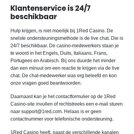
Klantenservice is 24/7
beschikbaar
Hulp krijgen, is niet moeilijk bij 1Red Casino. De
snelste ondersteuningsmethode is de live chat. Die is
24/7 beschikbaar. De casino-medewerkers staan je
te woord in het Engels, Duits, Italiaans, Frans,
Portugees en Arabisch. Bij ons duurde het minder
dan een minuut om een ​​reactie te krijgen via de live
chat. De chat-medewerker was erg beleefd en kon
onze vragen goed beantwoorden.
Daarnaast kan je het contactformulier op de 1Red
Casino-site invullen of rechtstreeks een e-mail sturen
naar support@1red.com. Helaas is er geen
contactnummer voor telefonische ondersteuning.
1Red Casino heeft, naast de verschillende kanalen