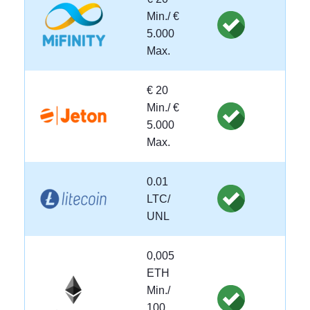
Min./ €
To
5.000
w
Max.
€ 20
Min./ €
To
5.000
w
Max.
0.01
LTC/
Di
UNL
0,005
ETH
Min./
Di
100