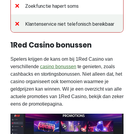
Zoekfunctie hapert soms
Klantenservice niet telefonisch bereikbaar
1Red Casino bonussen
Spelers krijgen de kans om bij 1Red Casino van
verschillende
casino bonussen
te genieten, zoals
cashbacks en stortingsbonussen. Niet alleen dat, het
casino organiseert ook toernooien waarmee je
geldprijzen kan winnen. Wil je een overzicht van alle
actuele promoties van 1Red Casino, bekijk dan zeker
eens de promotiepagina.