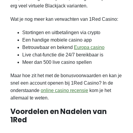
erg veel virtuele Blackjack varianten.
Wat je nog meer kan verwachten van 1Red Casino:
Stortingen en uitbetalingen via crypto
Een handige mobiele casino app
Betrouwbaar en bekend
Europa casino
Live chat-functie die 24/7 bereikbaar is
Meer dan 500 live casino spellen
Maar hoe zit het met de bonusvoorwaarden en kan je
snel een account openen bij 1Red Casino? In de
onderstaande
online casino recensie
kom je het
allemaal te weten.
Voordelen en Nadelen van
1Red