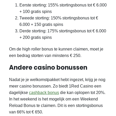
Eerste storting: 155% stortingsbonus tot € 6.000
+ 100 gratis spins
Tweede storting: 150% stortingsbonus tot €
6.000 + 150 gratis spins
Derde storting: 175% stortingsbonus tot € 6.000
+ 200 gratis spins
Om de high roller bonus te kunnen claimen, moet je
een bedrag storten van minstens € 250.
Andere casino bonussen
Nadat je je welkomstpakket hebt ingezet, krijg je nog
meer casino bonussen. Zo biedt 1Red Casino een
dagelijkse
cashback bonus
die kan oplopen tot 20%.
In het weekend is het mogelijk om een Weekend
Reload Bonus te claimen. Dit is een stortingsbonus
van 66% tot € 650.