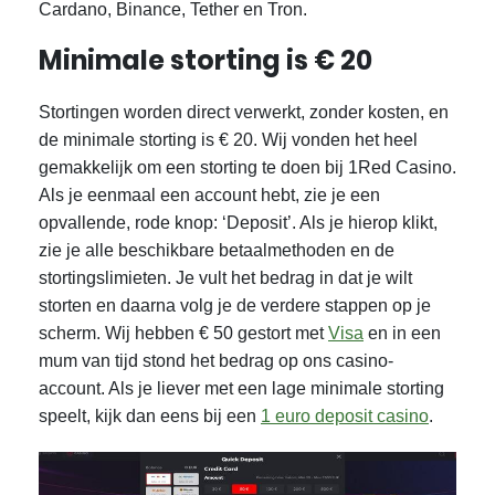
Cardano, Binance, Tether en Tron.
Minimale storting is € 20
Stortingen worden direct verwerkt, zonder kosten, en
de minimale storting is € 20. Wij vonden het heel
gemakkelijk om een storting te doen bij 1Red Casino.
Als je eenmaal een account hebt, zie je een
opvallende, rode knop: ‘Deposit’. Als je hierop klikt,
zie je alle beschikbare betaalmethoden en de
stortingslimieten. Je vult het bedrag in dat je wilt
storten en daarna volg je de verdere stappen op je
scherm. Wij hebben € 50 gestort met
Visa
en in een
mum van tijd stond het bedrag op ons casino-
account. Als je liever met een lage minimale storting
speelt, kijk dan eens bij een
1 euro deposit casino
.