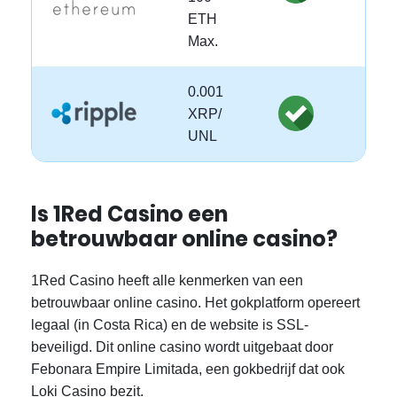
ETH
Max.
0.001
XRP/
Di
UNL
Is 1Red Casino een
betrouwbaar online casino?
1Red Casino heeft alle kenmerken van een
betrouwbaar online casino. Het gokplatform opereert
legaal (in Costa Rica) en de website is SSL-
beveiligd. Dit online casino wordt uitgebaat door
Febonara Empire Limitada, een gokbedrijf dat ook
Loki Casino bezit.