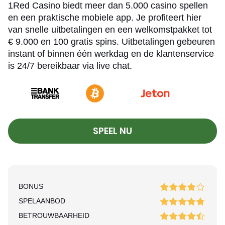
1Red Casino biedt meer dan 5.000 casino spellen
en een praktische mobiele app. Je profiteert hier
van snelle uitbetalingen en een welkomstpakket tot
€ 9.000 en 100 gratis spins. Uitbetalingen gebeuren
instant of binnen één werkdag en de klantenservice
is 24/7 bereikbaar via live chat.
SPEEL NU
BONUS
SPELAANBOD
BETROUWBAARHEID