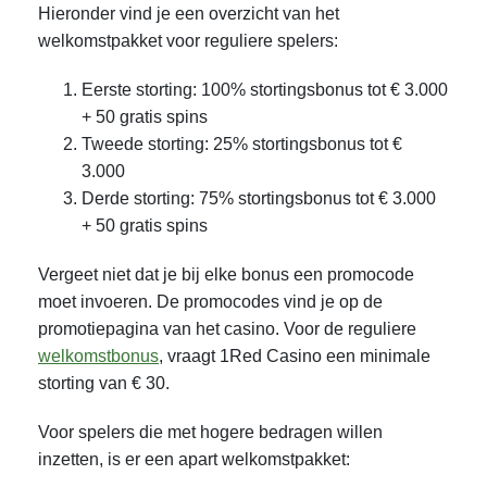
Hieronder vind je een overzicht van het
welkomstpakket voor reguliere spelers:
Eerste storting: 100% stortingsbonus tot € 3.000
+ 50 gratis spins
Tweede storting: 25% stortingsbonus tot €
3.000
Derde storting: 75% stortingsbonus tot € 3.000
+ 50 gratis spins
Vergeet niet dat je bij elke bonus een promocode
moet invoeren. De promocodes vind je op de
promotiepagina van het casino. Voor de reguliere
welkomstbonus
, vraagt 1Red Casino een minimale
storting van € 30.
Voor spelers die met hogere bedragen willen
inzetten, is er een apart welkomstpakket: