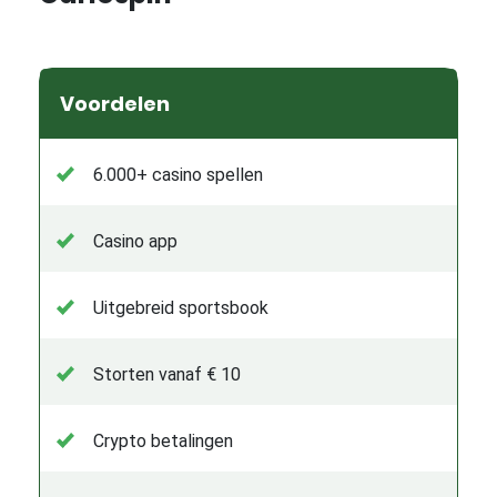
Voordelen
6.000+ casino spellen
Casino app
Uitgebreid sportsbook
Storten vanaf € 10
Crypto betalingen