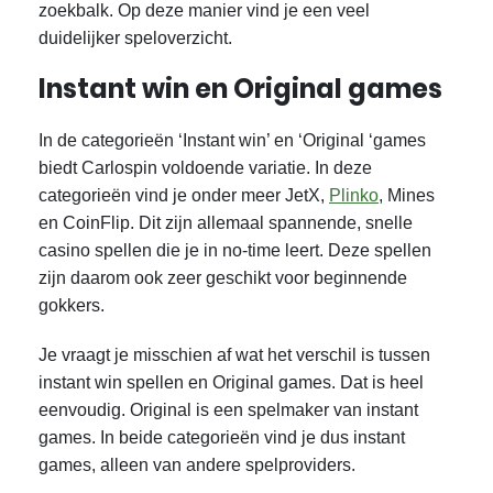
zoekbalk. Op deze manier vind je een veel
duidelijker speloverzicht.
Instant win en Original games
In de categorieën ‘Instant win’ en ‘Original ‘games
biedt Carlospin voldoende variatie. In deze
categorieën vind je onder meer JetX,
Plinko
, Mines
en CoinFlip. Dit zijn allemaal spannende, snelle
casino spellen die je in no-time leert. Deze spellen
zijn daarom ook zeer geschikt voor beginnende
gokkers.
Je vraagt je misschien af wat het verschil is tussen
instant win spellen en Original games. Dat is heel
eenvoudig. Original is een spelmaker van instant
games. In beide categorieën vind je dus instant
games, alleen van andere spelproviders.