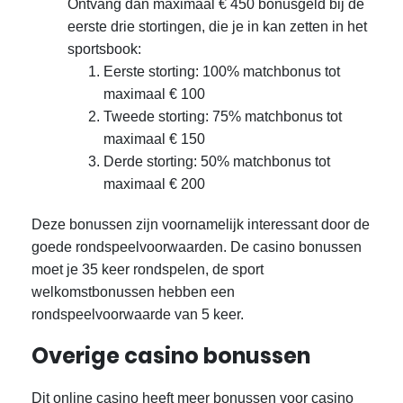
Ontvang dan maximaal € 450 bonusgeld bij de
eerste drie stortingen, die je in kan zetten in het
sportsbook:
Eerste storting: 100% matchbonus tot
maximaal € 100
Tweede storting: 75% matchbonus tot
maximaal € 150
Derde storting: 50% matchbonus tot
maximaal € 200
Deze bonussen zijn voornamelijk interessant door de
goede rondspeelvoorwaarden. De casino bonussen
moet je 35 keer rondspelen, de sport
welkomstbonussen hebben een
rondspeelvoorwaarde van 5 keer.
Overige casino bonussen
Dit online casino heeft meer bonussen voor casino