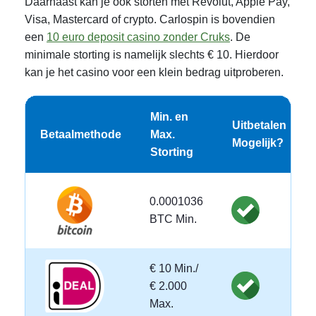
Daarnaast kan je ook storten met Revolut, Apple Pay,
Visa, Mastercard of crypto. Carlospin is bovendien
een
10 euro deposit casino zonder Cruks
. De
minimale storting is namelijk slechts € 10. Hierdoor
kan je het casino voor een klein bedrag uitproberen.
Min. en
Uitbetalen
Betaalmethode
Max.
Mogelijk?
Storting
0.0001036
BTC Min.
€ 10 Min./
€ 2.000
Max.