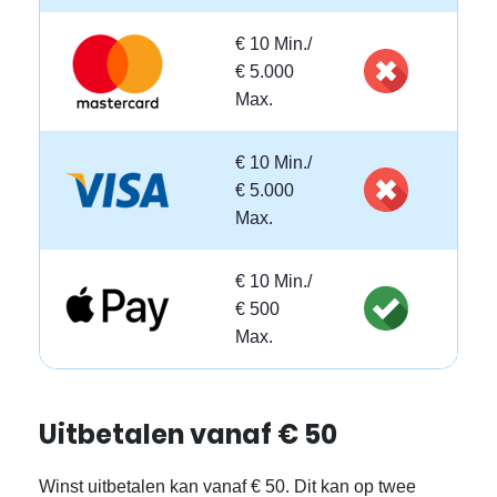
€ 10 Min./
€ 5.000
Max.
€ 10 Min./
€ 5.000
Max.
€ 10 Min./
€ 500
Max.
Uitbetalen vanaf € 50
Winst uitbetalen kan vanaf € 50. Dit kan op twee