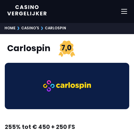
›
›
HOME
CASINO’S
CARLOSPIN
Carlospin
7,0
255% tot € 450 + 250 FS