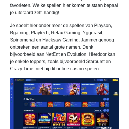
favorieten. Welke spellen hier komen te staan bepaal
je uiteraard zelf, handig!
Je speelt hier onder meer de spellen van Playson,
Bgaming, Playtech, Relax Gaming, Yggdrasil,
Spinomenal en Hacksaw Gaming. Jammer genoeg
ontbreken een aantal grote namen. Denk
bijvoorbeeld aan NetEnt en Evolution. Hierdoor kan
je enkele toppers, zoals bijvoorbeeld Starburst en
Crazy Time, niet bij dit online casino spelen.