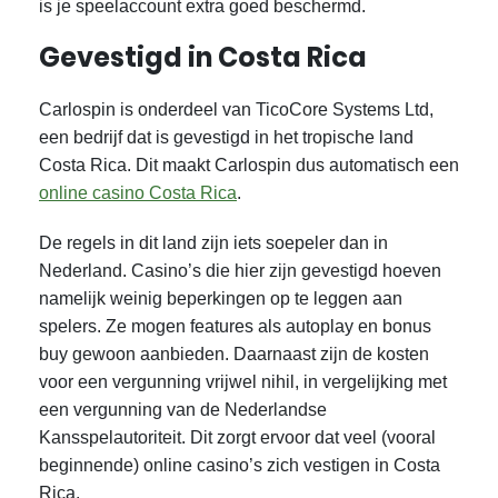
is je speelaccount extra goed beschermd.
Gevestigd in Costa Rica
Carlospin is onderdeel van TicoCore Systems Ltd,
een bedrijf dat is gevestigd in het tropische land
Costa Rica. Dit maakt Carlospin dus automatisch een
online casino Costa Rica
.
De regels in dit land zijn iets soepeler dan in
Nederland. Casino’s die hier zijn gevestigd hoeven
namelijk weinig beperkingen op te leggen aan
spelers. Ze mogen features als autoplay en bonus
buy gewoon aanbieden. Daarnaast zijn de kosten
voor een vergunning vrijwel nihil, in vergelijking met
een vergunning van de Nederlandse
Kansspelautoriteit. Dit zorgt ervoor dat veel (vooral
beginnende) online casino’s zich vestigen in Costa
Rica.