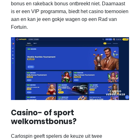
bonus en rakeback bonus ontbreekt niet. Daarnaast
is er een VIP programma, biedt het casino toernooien
aan en kan je een gokje wagen op een Rad van
Fortuin.
Casino- of sport
welkomstbonus?
Carlospin geeft spelers de keuze uit twee