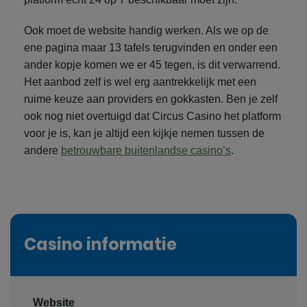
Ook moet de website handig werken. Als we op de
ene pagina maar 13 tafels terugvinden en onder een
ander kopje komen we er 45 tegen, is dit verwarrend.
Het aanbod zelf is wel erg aantrekkelijk met een
ruime keuze aan providers en gokkasten. Ben je zelf
ook nog niet overtuigd dat Circus Casino het platform
voor je is, kan je altijd een kijkje nemen tussen de
andere
betrouwbare buitenlandse casino’s
.
Casino informatie
Website