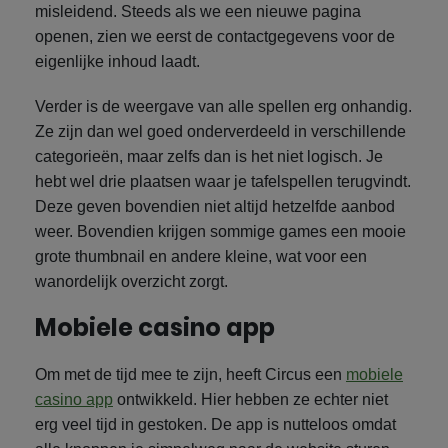
misleidend. Steeds als we een nieuwe pagina
openen, zien we eerst de contactgegevens voor de
eigenlijke inhoud laadt.
Verder is de weergave van alle spellen erg onhandig.
Ze zijn dan wel goed onderverdeeld in verschillende
categorieën, maar zelfs dan is het niet logisch. Je
hebt wel drie plaatsen waar je tafelspellen terugvindt.
Deze geven bovendien niet altijd hetzelfde aanbod
weer. Bovendien krijgen sommige games een mooie
grote thumbnail en andere kleine, wat voor een
wanordelijk overzicht zorgt.
Mobiele casino app
Om met de tijd mee te zijn, heeft Circus een
mobiele
casino app
ontwikkeld. Hier hebben ze echter niet
erg veel tijd in gestoken. De app is nutteloos omdat