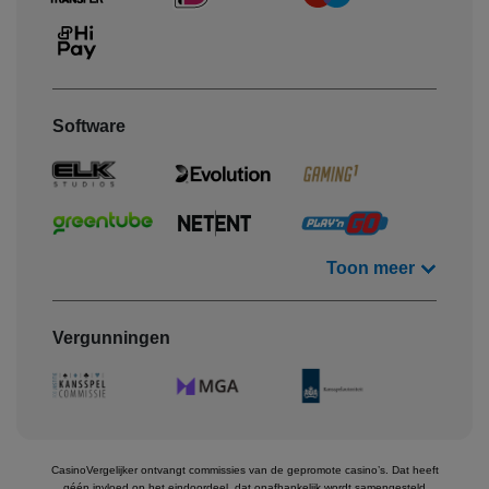
Software
Toon meer
Vergunningen
CasinoVergelijker ontvangt commissies van de gepromote casino’s. Dat heeft
géén invloed op het eindoordeel, dat onafhankelijk wordt samengesteld