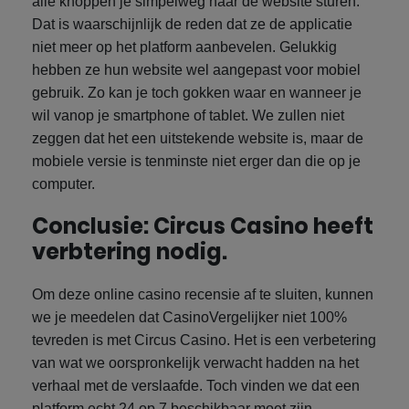
alle knoppen je simpelweg naar de website sturen.
Dat is waarschijnlijk de reden dat ze de applicatie
niet meer op het platform aanbevelen. Gelukkig
hebben ze hun website wel aangepast voor mobiel
gebruik. Zo kan je toch gokken waar en wanneer je
wil vanop je smartphone of tablet. We zullen niet
zeggen dat het een uitstekende website is, maar de
mobiele versie is tenminste niet erger dan die op je
computer.
Conclusie: Circus Casino heeft
verbtering nodig.
Om deze online casino recensie af te sluiten, kunnen
we je meedelen dat CasinoVergelijker niet 100%
tevreden is met Circus Casino. Het is een verbetering
van wat we oorspronkelijk verwacht hadden na het
verhaal met de verslaafde. Toch vinden we dat een
platform echt 24 op 7 beschikbaar moet zijn.