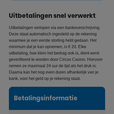
Uitbetalingen snel verwerkt
Uitbetalingen verlopen via een bankoverschrijving.
Deze staat automatisch ingesteld op de rekening
waarmee je een eerste storting hebt gedaan. Het
minimum dat je kan opnemen, is € 20. Elke
uitbetaling, hoe klein het bedrag ook is, dient eerst
geverifieerd te worden door Circus Casino. Hiervoor
nemen ze maximaal 24 uur de tijd als het druk is.
Daarna kan het nog even duren afhankelijk van je
bank, voor het geld op je rekening staat.
Betalingsinformatie