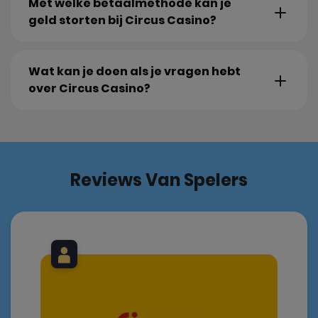
Met welke betaalmethode kan je
geld storten bij Circus Casino?
Wat kan je doen als je vragen hebt
over Circus Casino?
Reviews Van Spelers