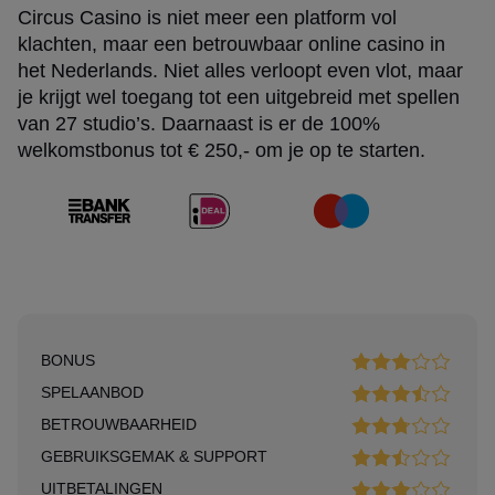
Circus Casino is niet meer een platform vol
klachten, maar een betrouwbaar online casino in
het Nederlands. Niet alles verloopt even vlot, maar
je krijgt wel toegang tot een uitgebreid met spellen
van 27 studio’s. Daarnaast is er de 100%
welkomstbonus tot € 250,- om je op te starten.
BONUS
SPELAANBOD
BETROUWBAARHEID
GEBRUIKSGEMAK & SUPPORT
UITBETALINGEN