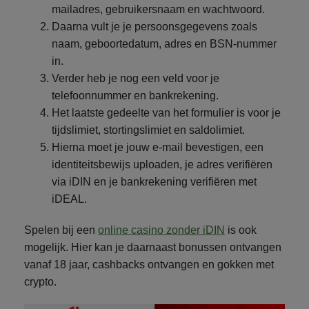
mailadres, gebruikersnaam en wachtwoord.
Daarna vult je je persoonsgegevens zoals
naam, geboortedatum, adres en BSN-nummer
in.
Verder heb je nog een veld voor je
telefoonnummer en bankrekening.
Het laatste gedeelte van het formulier is voor je
tijdslimiet, stortingslimiet en saldolimiet.
Hierna moet je jouw e-mail bevestigen, een
identiteitsbewijs uploaden, je adres verifiëren
via iDIN en je bankrekening verifiëren met
iDEAL.
Spelen bij een
online casino zonder iDIN
is ook
mogelijk. Hier kan je daarnaast bonussen ontvangen
vanaf 18 jaar, cashbacks ontvangen en gokken met
crypto.