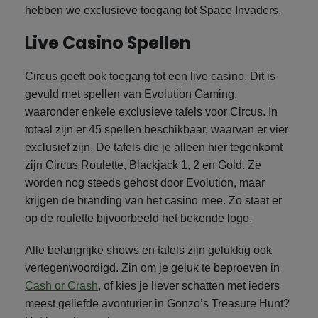
hebben we exclusieve toegang tot Space Invaders.
Live Casino Spellen
Circus geeft ook toegang tot een live casino. Dit is
gevuld met spellen van Evolution Gaming,
waaronder enkele exclusieve tafels voor Circus. In
totaal zijn er 45 spellen beschikbaar, waarvan er vier
exclusief zijn. De tafels die je alleen hier tegenkomt
zijn Circus Roulette, Blackjack 1, 2 en Gold. Ze
worden nog steeds gehost door Evolution, maar
krijgen de branding van het casino mee. Zo staat er
op de roulette bijvoorbeeld het bekende logo.
Alle belangrijke shows en tafels zijn gelukkig ook
vertegenwoordigd. Zin om je geluk te beproeven in
Cash or Crash
, of kies je liever schatten met ieders
meest geliefde avonturier in Gonzo’s Treasure Hunt?