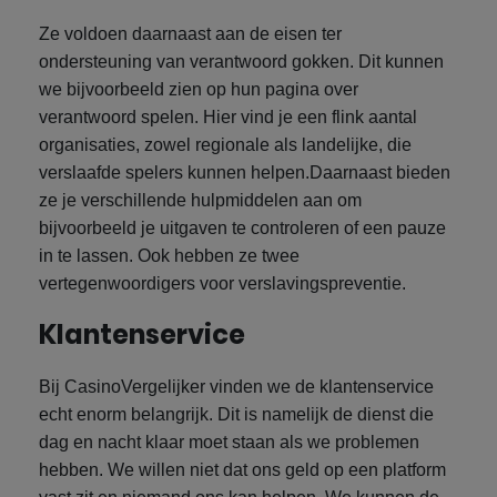
Ze voldoen daarnaast aan de eisen ter
ondersteuning van verantwoord gokken. Dit kunnen
we bijvoorbeeld zien op hun pagina over
verantwoord spelen. Hier vind je een flink aantal
organisaties, zowel regionale als landelijke, die
verslaafde spelers kunnen helpen.Daarnaast bieden
ze je verschillende hulpmiddelen aan om
bijvoorbeeld je uitgaven te controleren of een pauze
in te lassen. Ook hebben ze twee
vertegenwoordigers voor verslavingspreventie.
Klantenservice
Bij CasinoVergelijker vinden we de klantenservice
echt enorm belangrijk. Dit is namelijk de dienst die
dag en nacht klaar moet staan als we problemen
hebben. We willen niet dat ons geld op een platform