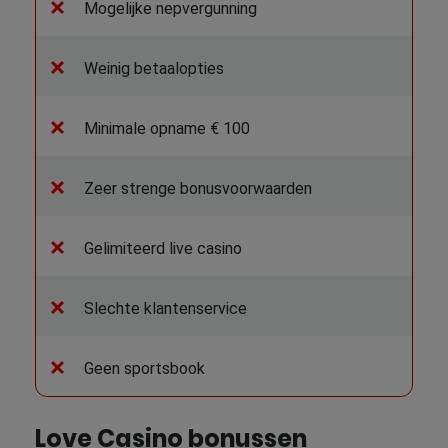
Mogelijke nepvergunning
Weinig betaalopties
Minimale opname € 100
Zeer strenge bonusvoorwaarden
Gelimiteerd live casino
Slechte klantenservice
Geen sportsbook
Love Casino bonussen