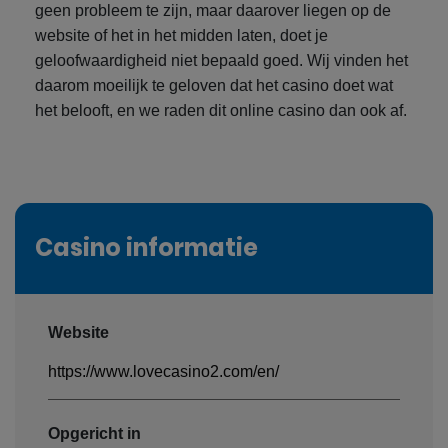
geen probleem te zijn, maar daarover liegen op de
website of het in het midden laten, doet je
geloofwaardigheid niet bepaald goed. Wij vinden het
daarom moeilijk te geloven dat het casino doet wat
het belooft, en we raden dit online casino dan ook af.
Casino informatie
Website
https://www.lovecasino2.com/en/
Opgericht in