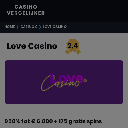
›
›
HOME
CASINO’S
LOVE CASINO
Love Casino
2,4
950% tot € 6.000 + 175 gratis spins