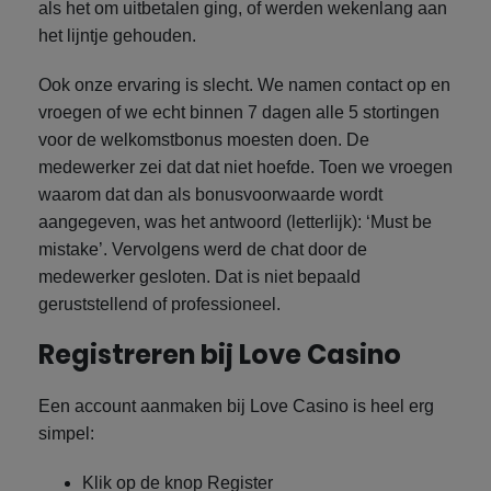
als het om uitbetalen ging, of werden wekenlang aan
het lijntje gehouden.
Ook onze ervaring is slecht. We namen contact op en
vroegen of we echt binnen 7 dagen alle 5 stortingen
voor de welkomstbonus moesten doen. De
medewerker zei dat dat niet hoefde. Toen we vroegen
waarom dat dan als bonusvoorwaarde wordt
aangegeven, was het antwoord (letterlijk): ‘Must be
mistake’. Vervolgens werd de chat door de
medewerker gesloten. Dat is niet bepaald
geruststellend of professioneel.
Registreren bij Love Casino
Een account aanmaken bij Love Casino is heel erg
simpel:
Klik op de knop Register