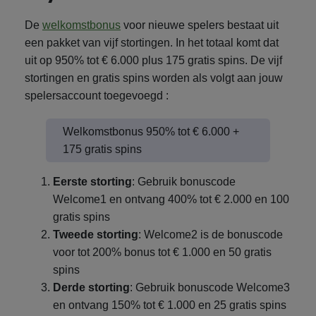
De
welkomstbonus
voor nieuwe spelers bestaat uit
een pakket van vijf stortingen. In het totaal komt dat
uit op 950% tot € 6.000 plus 175 gratis spins. De vijf
stortingen en gratis spins worden als volgt aan jouw
spelersaccount toegevoegd :
Welkomstbonus 950% tot € 6.000 +
175 gratis spins
Eerste storting
: Gebruik bonuscode
Welcome1 en ontvang 400% tot € 2.000 en 100
gratis spins
Tweede storting
: Welcome2 is de bonuscode
voor tot 200% bonus tot € 1.000 en 50 gratis
spins
Derde storting
: Gebruik bonuscode Welcome3
en ontvang 150% tot € 1.000 en 25 gratis spins