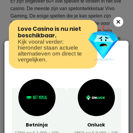
Er zijn ongeveer 60+ live spellen te vinden in het live
casino. De meeste zijn van spelontwikkelaar Vivo
Gaming. De enige spellen die je kan spelen zijn
Baccarat, Blackjack, Roulette en één optie voor
Love Casino is nu niet
Poker. De varianten van deze spellen zitten hem
beschikbaar.
vooral in de verschillende inzetlimieten, en sommige
Kijk vooral verder;
varianten zijn er twee keer ingezet. Dat is een beetje
hieronder staan actuele
slordig. Bij een
casino zonder limiet
kan je in enkele
alternatieven om direct te
vergelijken.
gevallen inzetten wat je zelf wilt.
Een groot gemis en eigenlijk ‘not done’ in een live
casino is het totale gebrek aan interessante
spelvarianten en game shows. Hier zal je geen
Lightning Roulette
of Monopoly Big Baller van
Evolution tegenkomen. Een van de beste online
casino’s om spannende varianten en game shows te
spelen is
Voltslot Casino
. Naast de welkomstbonus
Betninja
Onluck
kan je minimaal 2x per week genieten van extra
0
175% tot € 1.000 + 100
285% tot € 9.000 + 225