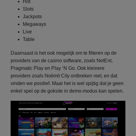
Hot
Slots
Jackpots
Megaways
Live
Table
Daarnaast is het ook mogelijk om te filteren op de
providers van de casino software, zoals NetEnt,
Pragmatic Play en Play ‘N Go. Ook kleinere
providers zoals Nolimit City ontbreken niet, en dat
vinden we positief. Maar het is wel spijtig dat je geen
enkel spel op de goksite in demo-modus kan spelen.