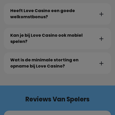
Heeft Love Casino een goede
welkomstbonus?
Kan je bij Love Casino ook mobiel
spelen?
Wat is de minimale storting en
opname bij Love Casino?
Reviews Van Spelers