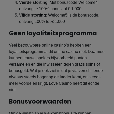
Vierde storting
: Met bonuscode Welcome4
ontvang je 100% bonus tot € 1.000
Vijfde storting
: Welcome5 is de bonuscode,
ontvang 100% tot € 1.000
Geen loyaliteitsprogramma
Veel betrouwbare online casino’s hebben een
loyaliteitsprogramma, dit online casino niet. Daarmee
kunnen trouwe spelers bijvoorbeeld punten
verzamelen en die inwisselen tegen gratis spins of
bonusgeld. Wat je ook ziet is dat je via verschillende
niveaus steeds hoger op de ladder komt, en steeds
meer voordelen krijgt. Love Casino heeft dit echter
niet.
Bonusvoorwaarden
Om de winst van je welkomstbonus te kunnen