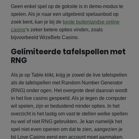
Geen enkel spel op de goksite is in demo-modus te
spelen. Als je naar een uitgebreid spelaanbod op
zoek bent, kan je bij de
beste buitenlandse online
casino
‘s zeker betere opties vinden, zoals
bijvoorbeeld WizeBets Casino.
Gelimiteerde tafelspellen met
RNG
Als je op Table klikt, krijg je zowel de live tafelspellen
als de tafelspellen met Random Number Generator
(RNG) onder ogen. Het overgrote deel daarvan wordt
in het live casino gespeeld. Als je tegen de computer
wil spelen, zijn er beduidend minder opties. In het
overzicht is het lastig om vast te stellen welke spellen
nu wel of niet RNG gebruikten. Je kan namelijk het
spel niet even openen om dat te zien, aangezien je
bij Love Casino eerst een account moet aanmaken.