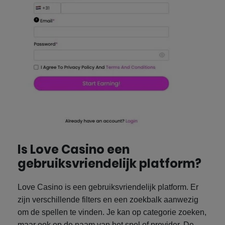
Is Love Casino een
gebruiksvriendelijk platform?
Love Casino is een gebruiksvriendelijk platform. Er
zijn verschillende filters en een zoekbalk aanwezig
om de spellen te vinden. Je kan op categorie zoeken,
maar ook op de naam van het spel of provider. De