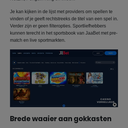
Je kan kijken in de lijst met providers om spellen te
vinden of je geeft rechtstreeks de titel van een spel in.
Verder zijn er geen filteropties. Sportliefhebbers
kunnen terecht in het sportsbook van JaaBet met
pre-
match en live sportmarkten.
Brede waaier aan gokkasten