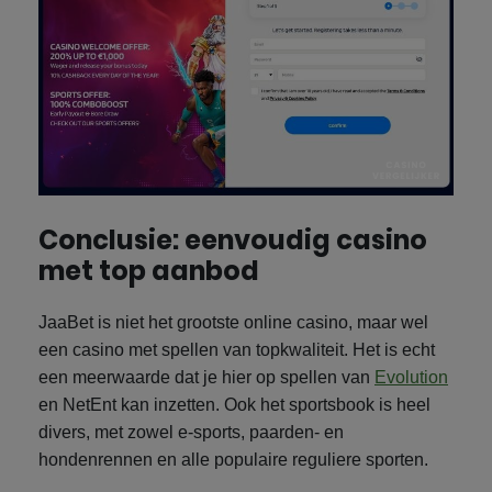
Conclusie: eenvoudig casino
met top aanbod
JaaBet is niet het grootste online casino, maar wel
een casino met spellen van topkwaliteit. Het is echt
een meerwaarde dat je hier op spellen van
Evolution
en NetEnt kan inzetten. Ook het sportsbook is heel
divers, met zowel e-sports, paarden- en
hondenrennen en alle populaire reguliere sporten.