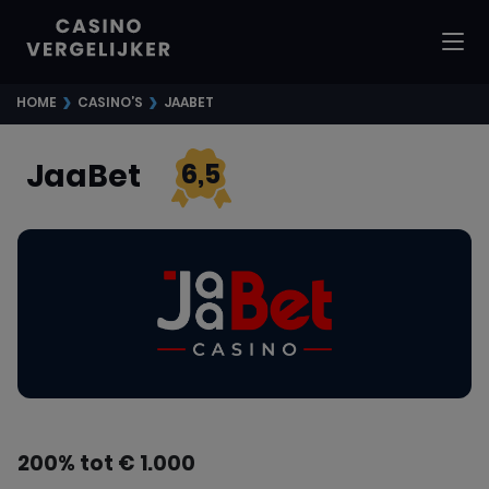
›
›
HOME
CASINO’S
JAABET
JaaBet
6,5
200% tot € 1.000