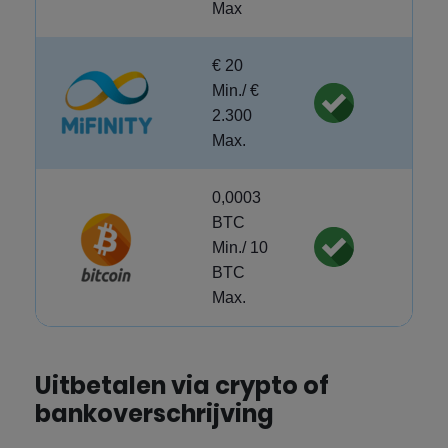
Max
€ 20
Min./ €
To
2.300
w
Max.
0,0003
BTC
Min./ 10
Di
BTC
Max.
Uitbetalen via crypto of
bankoverschrijving