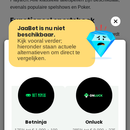
evenals populaire spelshows en Poker.
Functioneel sportsbook
JaaBet is nu niet
beschikbaar.
Het sportsbook van JaaBet is heel compleet en wordt
Kijk vooral verder;
onderverdeeld in drie hoofdcategorieën: Sport,
hieronder staan actuele
Racing en E-sports. Je weet dus meteen waar je
alternatieven om direct te
moet zijn. Alle belangrijke competities zijn
vergelijken.
beschikbaar en je kan zowel voor de wedstrijd
inzetten als live wedden.
Dit sportsbook is bovendien heel functioneel. In de
betslip aan de rechterzijde, komen al je
weddenschappen te staan. Om een weddenschap af
te sluiten, hoef je alleen maar op een wedstrijd te
klikken en je inzetbedrag in te geven. Alle populaire
sporten, zoals voetbal en basketbal, zijn beschikbaar
Betninja
Onluck
en ook paardenrennen en e-sports als League of
0
175% tot € 1.000 + 100
285% tot € 9.000 + 225