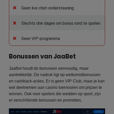
Geen live chat-ondersteuning
Slechts drie dagen om bonus rond te spelen
Geen VIP-programma
Bonussen van JaaBet
JaaBet houdt de bonussen eenvoudig, maar
aantrekkelijk. De nadruk ligt op welkomstbonussen
en cashback-acties. Er is geen VIP Club, maar je kan
wel deelnemen aan casino toernooien om prijzen te
winnen. Ook voor spelers die wedden op sport, zijn
er verschillende bonussen en promoties.