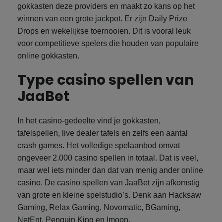
gokkasten deze providers en maakt zo kans op het
winnen van een grote jackpot. Er zijn Daily Prize
Drops en wekelijkse toernooien. Dit is vooral leuk
voor competitieve spelers die houden van populaire
online gokkasten.
Type casino spellen van
JaaBet
In het casino-gedeelte vind je
gokkasten,
tafelspellen, live dealer tafels en zelfs een aantal
crash games.
Het volledige spelaanbod omvat
ongeveer 2.000 casino spellen in totaal. Dat is veel,
maar wel iets minder dan dat van menig ander online
casino. De casino spellen van JaaBet zijn afkomstig
van grote en kleine spelstudio’s. Denk aan Hacksaw
Gaming, Relax Gaming, Novomatic, BGaming,
NetEnt, Penguin King en Imoon.