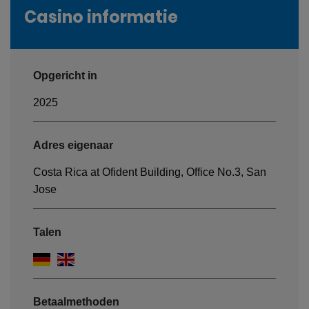
Casino informatie
Opgericht in
2025
Adres eigenaar
Costa Rica at Ofident Building, Office No.3, San
Jose
Talen
Betaalmethoden