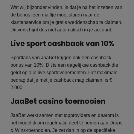
Wat wij bijzonder vinden, is dat je na het inzetten van
de bonus, een mailtje moet sturen naar de
klantenservice om je gratis weddenschap te claimen.
Dit verschijnt dus niet automatisch in je account.
Live sport cashback van 10%
Sportfans van JaaBet krijgen ook een cashback
bonus van 10%. Dit is een dagelijkse cashback die
geldt op alle live sportevenementen. Het maximale
bedrag dat je met je cashback mag claimen, is €
2.000.
JaaBet casino toernooien
JaaBet werkt samen met topproviders en daarom is
het mogelijk om regelmatig deel te nemen aan Drops
& Wins-toernooien. Je zet dan in op de specifieke