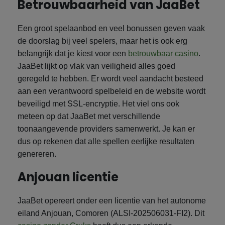
Betrouwbaarheid van JaaBet
Een groot spelaanbod en veel bonussen geven vaak
de doorslag bij veel spelers, maar het is ook erg
belangrijk dat je kiest voor een
betrouwbaar casino
.
JaaBet lijkt op vlak van veiligheid alles goed
geregeld te hebben. Er wordt veel aandacht besteed
aan een verantwoord spelbeleid en de website wordt
beveiligd met SSL-encryptie. Het viel ons ook
meteen op dat JaaBet met verschillende
toonaangevende providers samenwerkt. Je kan er
dus op rekenen dat alle spellen eerlijke resultaten
genereren.
Anjouan licentie
JaaBet opereert onder een licentie van het autonome
eiland Anjouan, Comoren (ALSI-202506031-FI2). Dit