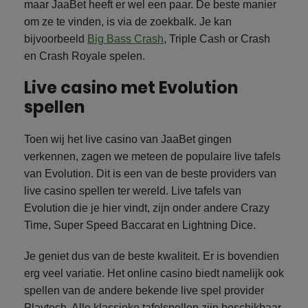
maar JaaBet heeft er wel een paar. De beste manier
om ze te vinden, is via de zoekbalk. Je kan
bijvoorbeeld
Big Bass Crash
, Triple Cash or Crash
en Crash Royale spelen.
Live casino met Evolution
spellen
Toen wij het live casino van JaaBet gingen
verkennen, zagen we meteen de populaire live tafels
van Evolution. Dit is een van de beste providers van
live casino spellen ter wereld. Live tafels van
Evolution die je hier vindt, zijn onder andere Crazy
Time, Super Speed Baccarat en Lightning Dice.
Je geniet dus van de beste kwaliteit. Er is bovendien
erg veel variatie. Het online casino biedt namelijk ook
spellen van de andere bekende live spel provider
Playtech. Alle klassieke tafelspellen zijn beschikbaar,