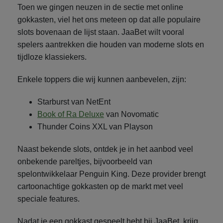
Toen we gingen neuzen in de sectie met online
gokkasten, viel het ons meteen op dat alle populaire
slots bovenaan de lijst staan. JaaBet wilt vooral
spelers aantrekken die houden van moderne slots en
tijdloze klassiekers.
Enkele toppers die wij kunnen aanbevelen, zijn:
Starburst van NetEnt
Book of Ra Deluxe
van Novomatic
Thunder Coins XXL van Playson
Naast bekende slots, ontdek je in het aanbod veel
onbekende pareltjes, bijvoorbeeld van
spelontwikkelaar Penguin King. Deze provider brengt
cartoonachtige gokkasten op de markt met veel
speciale features.
Nadat je een gokkast gespeelt hebt bij JaaBet, krijg