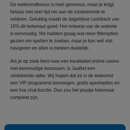
De welkomstbonus is heel genereus, maar je krijgt
helaas niet veel tijd om aan de inzetvereiste te
voldoen. Gelukkig maakt de dagelijkse cashback van
10% dit helemaal goed. Het ontwerp van de website
is eenvoudig. We hadden graag wat meer filteropties
gezien om spellen te zoeken, maar je kan wel vlot
navigeren en alles is meteen duidelijk.
Als je op zoek bent naar een kwalitatief online casino
met eenvoudige bonussen, is JaaBet een
uitstekende optie. Wij hopen dat ze in de toekomst
een VIP-programma toevoegen, gratis speelopties en
een live chat-functie. Dan zou het plaatje helemaal
compleet zijn.