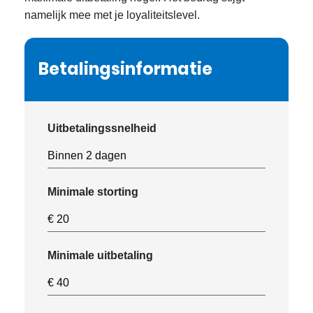
namelijk mee met je loyaliteitslevel.
Betalingsinformatie
Uitbetalingssnelheid
Binnen 2 dagen
Minimale storting
€ 20
Minimale uitbetaling
€ 40