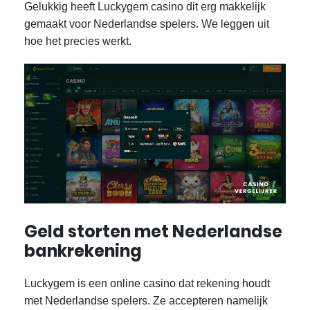
Gelukkig heeft Luckygem casino dit erg makkelijk
gemaakt voor Nederlandse spelers. We leggen uit
hoe het precies werkt.
Geld storten met Nederlandse
bankrekening
Luckygem is een online casino dat rekening houdt
met Nederlandse spelers. Ze accepteren namelijk