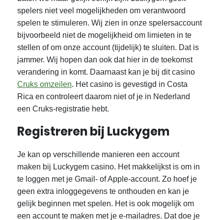
spelers niet veel mogelijkheden om verantwoord
spelen te stimuleren. Wij zien in onze spelersaccount
bijvoorbeeld niet de mogelijkheid om limieten in te
stellen of om onze account (tijdelijk) te sluiten. Dat is
jammer. Wij hopen dan ook dat hier in de toekomst
verandering in komt. Daarnaast kan je bij dit casino
Cruks omzeilen
. Het casino is gevestigd in Costa
Rica en controleert daarom niet of je in Nederland
een Cruks-registratie hebt.
Registreren bij Luckygem
Je kan op verschillende manieren een account
maken bij Luckygem casino. Het makkelijkst is om in
te loggen met je Gmail- of Apple-account. Zo hoef je
geen extra inloggegevens te onthouden en kan je
gelijk beginnen met spelen. Het is ook mogelijk om
een account te maken met je e-mailadres. Dat doe je