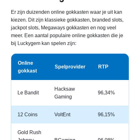
Er zijn duizenden online gokkasten waar je uit kan
kiezen. Dit zijn klassieke gokkasten, branded slots,
jackpot slots, Megaways gokkasten en nog veel
meer. Een aantal populaire online gokkasten die je
bij Luckygem kan spelen zijn:
Online
Spelprovider
RTP
gokkast
Hacksaw
Le Bandit
96,34%
Gaming
12 Coins
VoltEnt
96,15%
Gold Rush