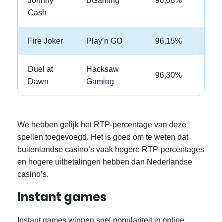
Johnny
BGaming
96,08%
Cash
Fire Joker
Play’n GO
96,15%
Duel at
Hacksaw
96,30%
Dawn
Gaming
We hebben gelijk het RTP-percentage van deze
spellen toegevoegd. Het is goed om te weten dat
buitenlandse casino’s vaak hogere RTP-percentages
en hogere uitbetalingen hebben dan Nederlandse
casino’s.
Instant games
Instant games winnen snel populariteit in online