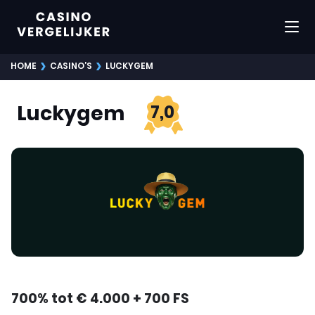
›
›
HOME
CASINO’S
LUCKYGEM
Luckygem
7,0
700% tot € 4.000 + 700 FS