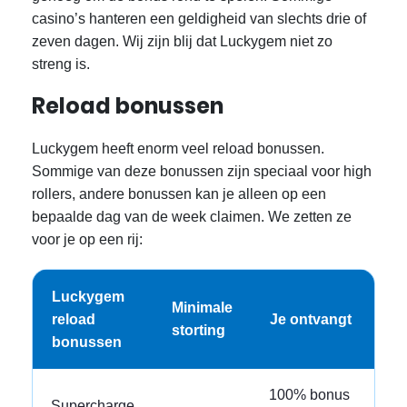
casino’s hanteren een geldigheid van slechts drie of
zeven dagen. Wij zijn blij dat Luckygem niet zo
streng is.
Reload bonussen
Luckygem heeft enorm veel reload bonussen.
Sommige van deze bonussen zijn speciaal voor high
rollers, andere bonussen kan je alleen op een
bepaalde dag van de week claimen. We zetten ze
voor je op een rij:
Luckygem
Minimale
reload
Je ontvangt
storting
bonussen
100% bonus
Supercharge