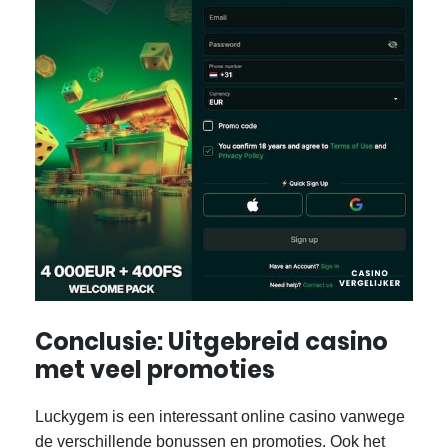
Conclusie: Uitgebreid casino
met veel promoties
Luckygem is een interessant online casino vanwege
de verschillende bonussen en promoties. Ook het