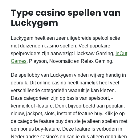
Type casino spellen van
Luckygem
Luckygem heeft een zeer uitgebreide spelcollectie
met duizenden casino spellen. Veel populaire
spelproviders zijn aanwezig: Hacksaw Gaming,
InOut
Games
, Playson, Novomatic en Relax Gaming.
De spellobby van Luckygem vinden wij erg handig in
gebruik. Dit online casino heeft namelijk heel veel
verschillende categorieën waaruit je kan kiezen.
Deze categorieën zijn op basis van spelsoort, -
kenmerk of -feature. Denk bijvoorbeeld aan populair,
nieuw, jackpot, slots, instant of feature buy. Klik je op
de categorie feature buy dan zie je alleen spellen met
een bonus buy-feature. Deze feature is verboden in
Nederlandse casino’s en kan je dus alleen gebruiken