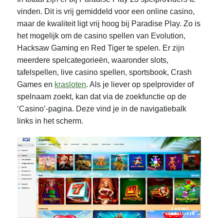
vinden. Dit is vrij gemiddeld voor een online casino,
maar de kwaliteit ligt vrij hoog bij Paradise Play. Zo is
het mogelijk om de casino spellen van Evolution,
Hacksaw Gaming en Red Tiger te spelen. Er zijn
meerdere spelcategorieën, waaronder slots,
tafelspellen, live casino spellen, sportsbook, Crash
Games en
krasloten
. Als je liever op spelprovider of
spelnaam zoekt, kan dat via de zoekfunctie op de
‘Casino’-pagina. Deze vind je in de navigatiebalk
links in het scherm.