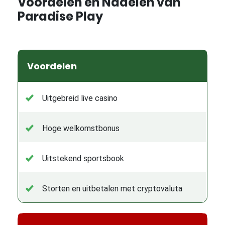
Voordelen en Nadelen van
Paradise Play
Voordelen
Uitgebreid live casino
Hoge welkomstbonus
Uitstekend sportsbook
Storten en uitbetalen met cryptovaluta