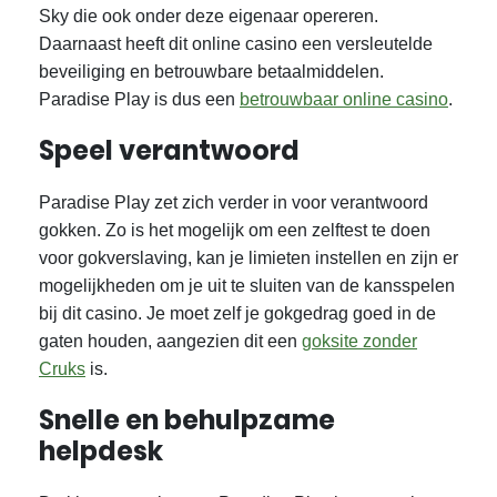
Sky die ook onder deze eigenaar opereren.
Daarnaast heeft dit online casino een versleutelde
beveiliging en betrouwbare betaalmiddelen.
Paradise Play is dus een
betrouwbaar online casino
.
Speel verantwoord
Paradise Play zet zich verder in voor verantwoord
gokken. Zo is het mogelijk om een zelftest te doen
voor gokverslaving, kan je limieten instellen en zijn er
mogelijkheden om je uit te sluiten van de kansspelen
bij dit casino. Je moet zelf je gokgedrag goed in de
gaten houden, aangezien dit een
goksite zonder
Cruks
is.
Snelle en behulpzame
helpdesk