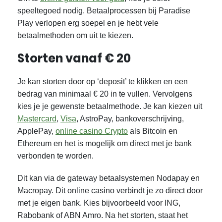
speeltegoed nodig. Betaalprocessen bij Paradise
Play verlopen erg soepel en je hebt vele
betaalmethoden om uit te kiezen.
Storten vanaf € 20
Je kan storten door op ‘deposit’ te klikken en een
bedrag van minimaal € 20 in te vullen. Vervolgens
kies je je gewenste betaalmethode. Je kan kiezen uit
Mastercard
,
Visa
, AstroPay, bankoverschrijving,
ApplePay,
online casino Crypto
als Bitcoin en
Ethereum en het is mogelijk om direct met je bank
verbonden te worden.
Dit kan via de gateway betaalsystemen Nodapay en
Macropay. Dit online casino verbindt je zo direct door
met je eigen bank. Kies bijvoorbeeld voor ING,
Rabobank of ABN Amro. Na het storten, staat het