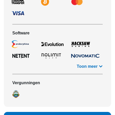
Software
Toon meer
Vergunningen