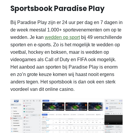
Sportsbook Paradise Play
Bij Paradise Play zijn er 24 uur per dag en 7 dagen in
de week meestal 1.000+ sportevenementen om op te
wedden. Je kan
wedden op sport
bij 49 verschillende
sporten en e-sports. Zo is het mogelijk te wedden op
voetbal, hockey en boksen, maar is wedden op
videogames als Call of Duty en FIFA ook mogelijk.
Het aanbod aan sporten bij Paradise Play is enorm
en zo’n grote keuze komen wij haast nooit ergens
anders tegen. Het sportsbook is dan ook een sterk
voordeel van dit online casino.