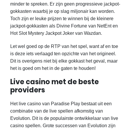
minder te spreken. Er zijn geen progressieve jackpot-
gokkasten waarbij je op slag miljonair kan worden.
Toch zijn er leuke prijzen te winnen bij de kleinere
jackpot-gokkasten als Divine Fortune van NetEnt en
Hot Slot Mystery Jackpot Joker van Wazdan.
Let wel goed op de RTP van het spel, want af en toe
is deze iets verlaagd ten opzichte van het origineel.
Dit is overigens niet bij elke gokkast het geval, maar
het is goed om het in de gaten te houden!
Live casino met de beste
providers
Het live casino van Paradise Play bestaat uit een
combinatie van de live spellen afkomstig van
Evolution. Dit is de populairste ontwikkelaar van live
casino spellen. Grote successen van Evolution zijn