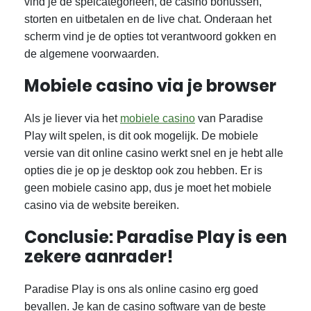
vind je de spelcategorieën, de casino bonussen,
storten en uitbetalen en de live chat. Onderaan het
scherm vind je de opties tot verantwoord gokken en
de algemene voorwaarden.
Mobiele casino via je browser
Als je liever via het
mobiele casino
van Paradise
Play wilt spelen, is dit ook mogelijk. De mobiele
versie van dit online casino werkt snel en je hebt alle
opties die je op je desktop ook zou hebben. Er is
geen mobiele casino app, dus je moet het mobiele
casino via de website bereiken.
Conclusie: Paradise Play is een
zekere aanrader!
Paradise Play is ons als online casino erg goed
bevallen. Je kan de casino software van de beste