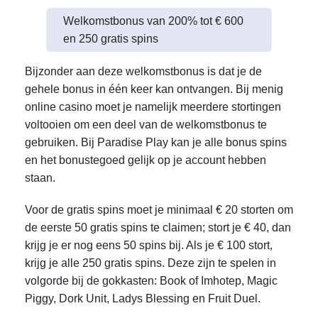
Welkomstbonus van 200% tot € 600
en 250 gratis spins
Bijzonder aan deze welkomstbonus is dat je de
gehele bonus in één keer kan ontvangen. Bij menig
online casino moet je namelijk meerdere stortingen
voltooien om een deel van de welkomstbonus te
gebruiken. Bij Paradise Play kan je alle bonus spins
en het bonustegoed gelijk op je account hebben
staan.
Voor de gratis spins moet je minimaal € 20 storten om
de eerste 50 gratis spins te claimen; stort je € 40, dan
krijg je er nog eens 50 spins bij. Als je € 100 stort,
krijg je alle 250 gratis spins. Deze zijn te spelen in
volgorde bij de gokkasten: Book of Imhotep, Magic
Piggy, Dork Unit, Ladys Blessing en Fruit Duel.