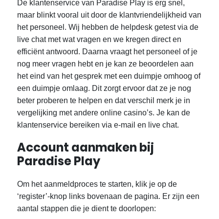
De klantenservice van Paradise Play is erg snel,
maar blinkt vooral uit door de klantvriendelijkheid van
het personeel. Wij hebben de helpdesk getest via de
live chat met wat vragen en we kregen direct en
efficiënt antwoord. Daarna vraagt het personeel of je
nog meer vragen hebt en je kan ze beoordelen aan
het eind van het gesprek met een duimpje omhoog of
een duimpje omlaag. Dit zorgt ervoor dat ze je nog
beter proberen te helpen en dat verschil merk je in
vergelijking met andere online casino’s. Je kan de
klantenservice bereiken via e-mail en live chat.
Account aanmaken bij
Paradise Play
Om het aanmeldproces te starten, klik je op de
‘register’-knop links bovenaan de pagina. Er zijn een
aantal stappen die je dient te doorlopen: