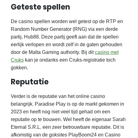
Geteste spellen
De casino spellen worden wel getest op de RTP en
Random Number Generator (RNG) via een derde
partij, Hub88. Deze partij geeft aan dat de spellen
eerlijk verlopen en wordt zelf in de gaten gehouden
door de Malta Gaming authority. Bij dit
casino met
Cruks
kan je ondanks een Cruks-registratie toch
gokken.
Reputatie
Verder is de reputatie van het online casino
belangrijk. Paradise Play is op de markt gekomen in
2023 en heeft nog niet veel tijd gehad om een
reputatie op te bouwen. Wel heeft de eigenaar Sarah
Eternal S.R.L. een zeer betrouwbare reputatie. Dit is
afkomstig van de goksites PlayBoom24 en Casino