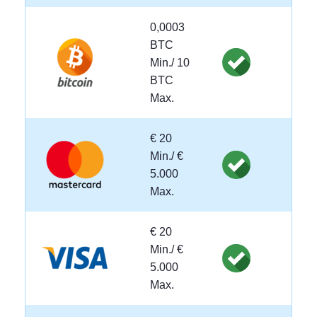
0,0003
BTC
Min./ 10
Di
BTC
Max.
€ 20
Min./ €
Dr
5.000
w
Max.
€ 20
Min./ €
Dr
5.000
w
Max.