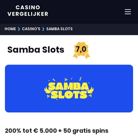
›
›
HOME
CASINO’S
SAMBA SLOTS
Samba Slots
7,0
200% tot € 5.000 + 50 gratis spins