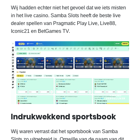
Wij hadden echter niet het gevoel dat we iets misten
in het live casino. Samba Slots heeft de beste live
dealer spellen van Pragmatic Play Live, Live88,
Iconic21 en BetGames TV.
Indrukwekkend sportsbook
Wij waren verrast dat het sportsbook van Samba
Slots zo uitgebreid is. Omwille van de naam van dit