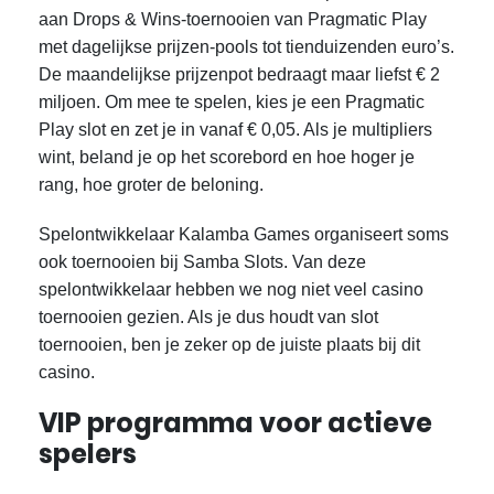
aan Drops & Wins-toernooien van Pragmatic Play
met dagelijkse prijzen-pools tot tienduizenden euro’s.
De maandelijkse prijzenpot bedraagt maar liefst € 2
miljoen. Om mee te spelen, kies je een Pragmatic
Play slot en zet je in vanaf € 0,05. Als je multipliers
wint, beland je op het scorebord en hoe hoger je
rang, hoe groter de beloning.
Spelontwikkelaar Kalamba Games organiseert soms
ook toernooien bij Samba Slots. Van deze
spelontwikkelaar hebben we nog niet veel casino
toernooien gezien. Als je dus houdt van slot
toernooien, ben je zeker op de juiste plaats bij dit
casino.
VIP programma voor actieve
spelers