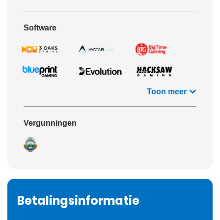
Software
Toon meer
Vergunningen
Betalingsinformatie