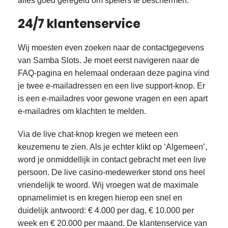
alles goed geregeld om spelers te beschermen.
24/7 klantenservice
Wij moesten even zoeken naar de contactgegevens
van Samba Slots. Je moet eerst navigeren naar de
FAQ-pagina en helemaal onderaan deze pagina vind
je twee e-mailadressen en een live support-knop. Er
is een e-mailadres voor gewone vragen en een apart
e-mailadres om klachten te melden.
Via de live chat-knop kregen we meteen een
keuzemenu te zien. Als je echter klikt op ‘Algemeen’,
word je onmiddellijk in contact gebracht met een live
persoon. De live casino-medewerker stond ons heel
vriendelijk te woord. Wij vroegen wat de maximale
opnamelimiet is en kregen hierop een snel en
duidelijk antwoord: € 4.000 per dag, € 10.000 per
week en € 20.000 per maand. De klantenservice van