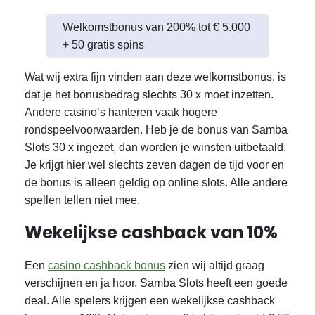
Welkomstbonus van 200% tot € 5.000
+ 50 gratis spins
Wat wij extra fijn vinden aan deze welkomstbonus, is
dat je het bonusbedrag slechts 30 x moet inzetten.
Andere casino’s hanteren vaak hogere
rondspeelvoorwaarden. Heb je de bonus van Samba
Slots 30 x ingezet, dan worden je winsten uitbetaald.
Je krijgt hier wel slechts zeven dagen de tijd voor en
de bonus is alleen geldig op online slots. Alle andere
spellen tellen niet mee.
Wekelijkse cashback van 10%
Een
casino cashback bonus
zien wij altijd graag
verschijnen en ja hoor, Samba Slots heeft een goede
deal. Alle spelers krijgen een wekelijkse cashback