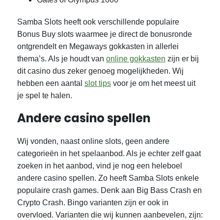
Samba Slots heeft ook verschillende populaire
Bonus Buy slots waarmee je direct de bonusronde
ontgrendelt en Megaways gokkasten in allerlei
thema’s. Als je houdt van
online gokkasten
zijn er bij
dit casino dus zeker genoeg mogelijkheden. Wij
hebben een aantal
slot tips
voor je om het meest uit
je spel te halen.
Andere casino spellen
Wij vonden, naast online slots, geen andere
categorieën in het spelaanbod. Als je echter zelf gaat
zoeken in het aanbod, vind je nog een heleboel
andere casino spellen. Zo heeft Samba Slots enkele
populaire crash games. Denk aan Big Bass Crash en
Crypto Crash. Bingo varianten zijn er ook in
overvloed. Varianten die wij kunnen aanbevelen, zijn: