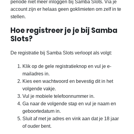
periode niet meer inloggen bij Samba Slots. Via je
account zijn er helaas geen goklimieten om zelf in te
stellen.
Hoe registreer je je bij Samba
Slots?
De registratie bij Samba Slots verloopt als volgt:
Klik op de gele registratieknop en vul je e-
mailadres in.
Kies een wachtwoord en bevestig dit in het
volgende vakje.
Vul je mobiele telefoonnummer in.
Ga naar de volgende stap en vul je naam en
geboortedatum in.
Sluit af met je adres en vink aan dat je 18 jaar
of ouder bent.