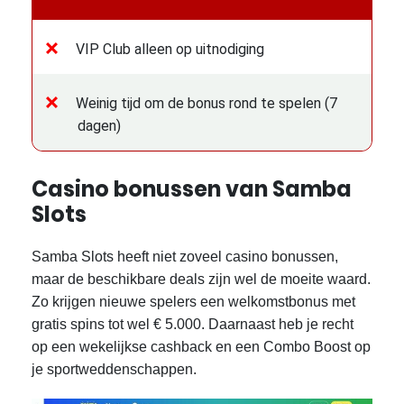
VIP Club alleen op uitnodiging
Weinig tijd om de bonus rond te spelen (7
dagen)
Casino bonussen van Samba
Slots
Samba Slots heeft niet zoveel casino bonussen,
maar de beschikbare deals zijn wel de moeite waard.
Zo krijgen nieuwe spelers een welkomstbonus met
gratis spins tot wel € 5.000. Daarnaast heb je recht
op een wekelijkse cashback en een Combo Boost op
je sportweddenschappen.