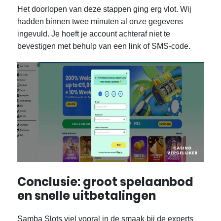
Het doorlopen van deze stappen ging erg vlot. Wij
hadden binnen twee minuten al onze gegevens
ingevuld. Je hoeft je account achteraf niet te
bevestigen met behulp van een link of SMS-code.
Conclusie: groot spelaanbod
en snelle uitbetalingen
Samba Slots viel vooral in de smaak bij de experts