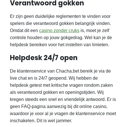
Verantwoord gokken
Er zijn geen duidelijke reglementen te vinden voor
spelers die verantwoord gokken belangrijk vinden.
Omdat dit een
casino zonder cruks
is, moet je zelf
controle houden op jouw gokgedrag. Wel kan je de
helpdesk bereiken voor het instellen van limieten.
Helpdesk 24/7 open
De klantenservice van Chacha.bet bereik je via de
live chat en is 24/7 geopend. Wij hebben de
helpdesk getest met kritische vragen rondom zaken
als verantwoord gokken en openingstijden. Wij
kregen steeds een snel en vriendelijk antwoord. Er is
geen FAQ-pagina aanwezig bij dit online casino,
waardoor je voor al je vragen de klantenservice moet
inschakelen. Dit is wel jammer.