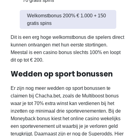
70 gratis spins
Welkomstbonus 200% € 1.000 + 150
gratis spins
Dit is een erg hoge welkomstbonus die spelers direct
kunnen ontvangen met hun eerste stortingen.
Meestal is een casino bonus slechts 100% en loopt
dit op tot € 200.
Wedden op sport bonussen
Er zijn nog meer wedden op sport bonussen te
claimen bij Chacha.bet, zoals de Multiboost bonus
waar je tot 70% extra winst kan verdienen bij het
inzetten op minimaal drie sportevenementen. Bij de
Moneyback bonus kiest het online casino wekelijks
een sportevenement uit waarbij je je verloren geld
terugkrijgt. Daarnaast zijn er nog de Superodds. Hier