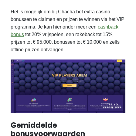
Het is mogelijk om bij Chacha.bet extra casino
bonussen te claimen en prijzen te winnen via het VIP
programma. Je kan hier onder meer een
cashback
bonus
tot 20% vrijspelen, een rakeback tot 15%,
prijzen tot € 95.000, bonussen tot € 10.000 en zelfs
offline prijzen ontvangen.
Gemiddelde
bonusvoorwaarden