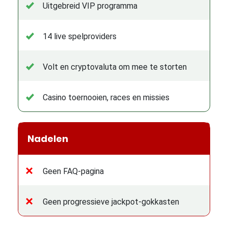
Uitgebreid VIP programma
14 live spelproviders
Volt en cryptovaluta om mee te storten
Casino toernooien, races en missies
Nadelen
Geen FAQ-pagina
Geen progressieve jackpot-gokkasten