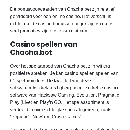
De bonusvoorwaarden van Chacha.bet zijn relatief
gemiddeld voor een online casino. Het verschil is
echter dat de casino bonussen hoger zijn en dat er
veel promoties zijn die je kan claimen.
Casino spellen van
Chacha.bet
Over het spelaanbod van Chacha.bet zijn wij erg
positief te spreken. Je kan casino spellen spelen van
65 spelproviders. De kwaliteit van deze
softwareontwikkelaars ligt erg hoog. Zo tref je casino
software van Hacksaw Gaming, Evolution, Pragmatic
Play (Live) en Play’n GO. Het spelassortiment is
verdeeld in overzichtelijke spelcategorieën, zoals
‘Popular’, ‘New’ en ‘Crash Games’.
Je speelt bij dit online casino gokkasten, tafelspellen,