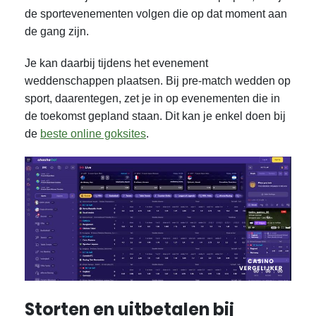
de sportevenementen volgen die op dat moment aan
de gang zijn.
Je kan daarbij tijdens het evenement
weddenschappen plaatsen. Bij pre-match wedden op
sport, daarentegen, zet je in op evenementen die in
de toekomst gepland staan. Dit kan je enkel doen bij
de
beste online goksites
.
Storten en uitbetalen bij