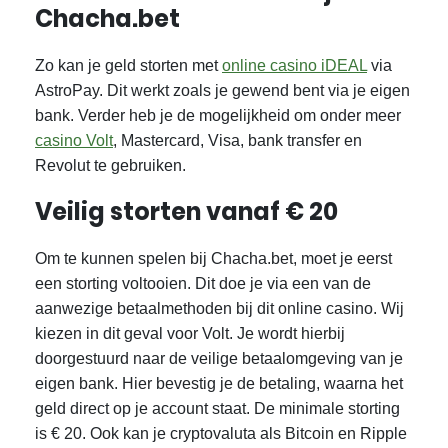
Chacha.bet
Zo kan je geld storten met
online casino iDEAL
via
AstroPay. Dit werkt zoals je gewend bent via je eigen
bank. Verder heb je de mogelijkheid om onder meer
casino Volt
, Mastercard, Visa, bank transfer en
Revolut te gebruiken.
Veilig storten vanaf € 20
Om te kunnen spelen bij Chacha.bet, moet je eerst
een storting voltooien. Dit doe je via een van de
aanwezige betaalmethoden bij dit online casino. Wij
kiezen in dit geval voor Volt. Je wordt hierbij
doorgestuurd naar de veilige betaalomgeving van je
eigen bank. Hier bevestig je de betaling, waarna het
geld direct op je account staat. De minimale storting
is € 20. Ook kan je cryptovaluta als Bitcoin en Ripple