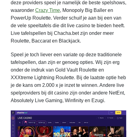
deze providers speel je namelijk de beste spelshows,
waaronder
Crazy Time
, Monopoly Big Baller en
PowerUp Roulette. Verder schuif je aan bij een van
de vele speeltafels die dit live casino te bieden heeft.
Live tafelspellen bij Chacha.bet zijn onder meer
Roulette, Baccarat en Blackjack.
Speel je toch liever een variate op deze traditionele
tafelspellen, dan zijn er genoeg opties. Wij zijn erg
onder de indruk van Gold Vault Roulette en
XXXtreme Lightning Roulette. Bij de laatste optie heb
je de kans om 2.000 x je inzet te winnen. Andere live
spelproviders bij dit casino zijn onder andere NetEnt,
Absolutely Live Gaming, Winfinity en Ezugi.