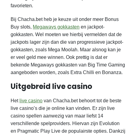
favorieten.
Bij Chacha.bet heb je keuze uit onder meer Bonus
Buy slots,
Megaways gokkasten
en jackpot-
gokkasten. Wel moeten we hierbij vermelden dat de
jackpots lager zijn dan die van progressieve jackpot-
gokkasten, zoals Mega Moolah. Maar alsnog kan je
er veel geld mee winnen. Ook prettig is dat er
bekende Megaways gokkasten van Big Time Gaming
aangeboden worden, zoals Extra Chilli en Bonanza.
Uitgebreid live casino
Het
live casino
van Chacha.bet behoort tot de beste
live casino’s die je online kan vinden. Er zijn live
casino spellen aanwezig van maar liefst 14
verschillende spelproviders. Hiervan zijn Evolution
en Pragmatic Play Live de populairste opties. Dankzij