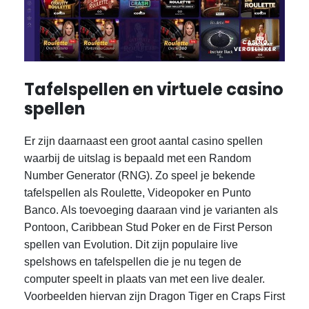
Tafelspellen en virtuele casino
spellen
Er zijn daarnaast een groot aantal casino spellen
waarbij de uitslag is bepaald met een Random
Number Generator (RNG). Zo speel je bekende
tafelspellen als Roulette, Videopoker en Punto
Banco. Als toevoeging daaraan vind je varianten als
Pontoon, Caribbean Stud Poker en de First Person
spellen van Evolution. Dit zijn populaire live
spelshows en tafelspellen die je nu tegen de
computer speelt in plaats van met een live dealer.
Voorbeelden hiervan zijn Dragon Tiger en Craps First