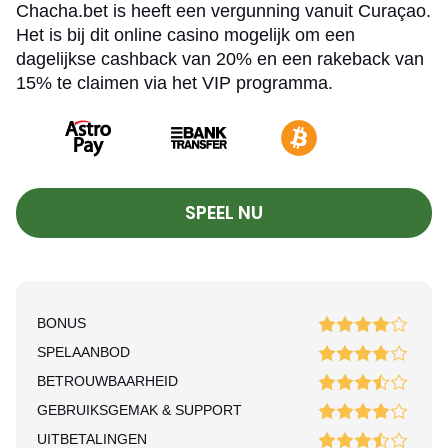
Chacha.bet is heeft een vergunning vanuit Curaçao.
Het is bij dit online casino mogelijk om een
dagelijkse cashback van 20% en een rakeback van
15% te claimen via het VIP programma.
SPEEL NU
BONUS
SPELAANBOD
BETROUWBAARHEID
GEBRUIKSGEMAK & SUPPORT
UITBETALINGEN