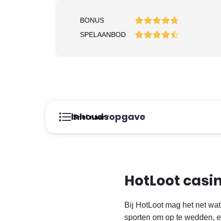
BONUS
SPELAANBOD
Inhoudsopgave
HotLoot casi
Bij HotLoot mag het net wat
sporten om op te wedden, e