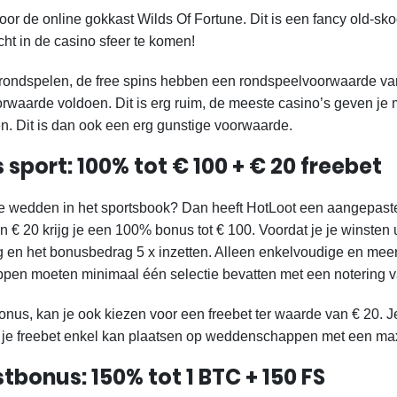
or de online gokkast Wilds Of Fortune. Dit is een fancy old-sko
cht in de casino sfeer te komen!
rondspelen, de free spins hebben een rondspeelvoorwaarde va
waarde voldoen. Dit is erg ruim, de meeste casino’s geven je 
n. Dit is dan ook een erg gunstige voorwaarde.
port: 100% tot € 100 + € 20 freebet
te wedden in het sportsbook? Dan heeft HotLoot een aangepast
an € 20 krijg je een 100% bonus tot € 100. Voordat je je winste
ng en het bonusbedrag 5 x inzetten. Alleen enkelvoudige en 
en moeten minimaal één selectie bevatten met een notering va
bonus, kan je ook kiezen voor een freebet ter waarde van € 20. 
je je freebet enkel kan plaatsen op weddenschappen met een ma
bonus: 150% tot 1 BTC + 150 FS