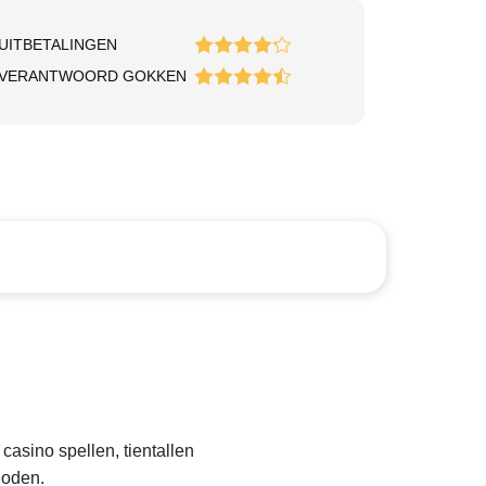
UITBETALINGEN
VERANTWOORD GOKKEN
asino spellen, tientallen
hoden.