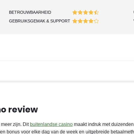
BETROUWBAARHEID
GEBRUIKSGEMAK & SUPPORT
no review
 meer zijn. Dit
buitenlandse casino
maakt indruk met duizenden c
en bonus voor elke dag van de week en uitgebreide betaalmet