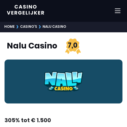
›
›
HOME
CASINO’S
NALU CASINO
Nalu Casino
7,0
305% tot € 1.500