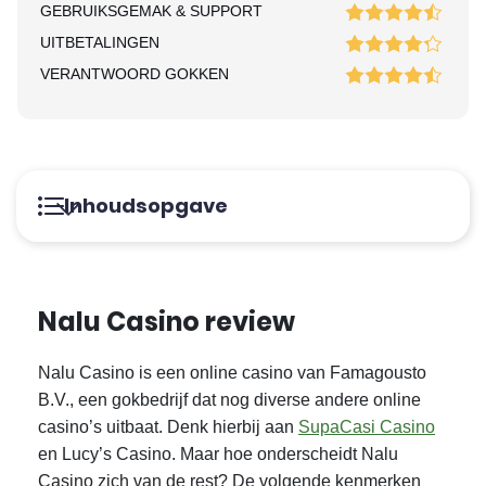
GEBRUIKSGEMAK & SUPPORT
UITBETALINGEN
VERANTWOORD GOKKEN
Inhoudsopgave
Nalu Casino review
Nalu Casino is een online casino van Famagousto
B.V., een gokbedrijf dat nog diverse andere online
casino’s uitbaat. Denk hierbij aan
SupaCasi Casino
en Lucy’s Casino. Maar hoe onderscheidt Nalu
Casino zich van de rest? De volgende kenmerken