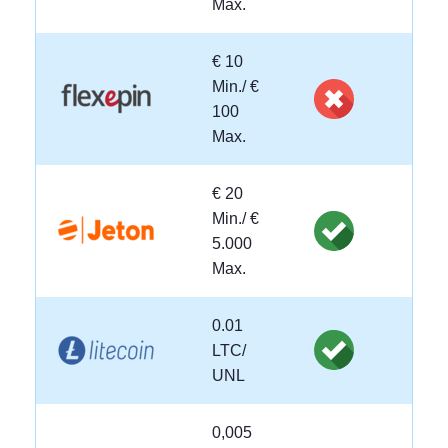
Max.
€ 10
Min./ €
N
100
Max.
€ 20
Min./ €
To
5.000
w
Max.
0.01
LTC/
Di
UNL
0,005