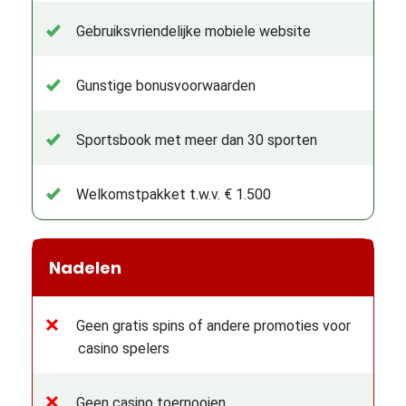
Gebruiksvriendelijke mobiele website
Gunstige bonusvoorwaarden
Sportsbook met meer dan 30 sporten
Welkomstpakket t.w.v. € 1.500
Nadelen
Geen gratis spins of andere promoties voor
casino spelers
Geen casino toernooien