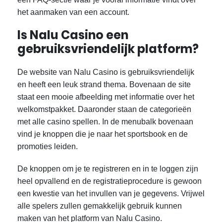
het aanmaken van een account.
Is Nalu Casino een
gebruiksvriendelijk platform?
De website van Nalu Casino is gebruiksvriendelijk
en heeft een leuk strand thema. Bovenaan de site
staat een mooie afbeelding met informatie over het
welkomstpakket. Daaronder staan de categorieën
met alle casino spellen. In de menubalk bovenaan
vind je knoppen die je naar het sportsbook en de
promoties leiden.
De knoppen om je te registreren en in te loggen zijn
heel opvallend en de registratieprocedure is gewoon
een kwestie van het invullen van je gegevens. Vrijwel
alle spelers zullen gemakkelijk gebruik kunnen
maken van het platform van Nalu Casino.