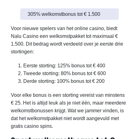
305% welkomstbonus tot € 1.500
Voor nieuwe spelers van het online casino, biedt
Nalu Casino een welkomstpakket tot maximaal €
1.500. Dit bedrag wordt verdeeld over je eerste drie
stortingen:
Eerste storting: 125% bonus tot € 400
Tweede storting: 80% bonus tot € 600
Derde storting: 100% bonus tot € 200
Voor elke bonus is een storting vereist van minstens
€ 25. Het is altijd leuk als je niet één, maar meerdere
welkomstbonussen krijgt. Wat we jammer vinden, is
dat het welkomstpakket niet wordt aangevuld met
gratis casino spins.