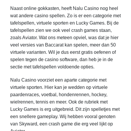
Naast online gokkasten, heeft Nalu Casino nog heel
wat andere casino spellen. Zo is er een categorie met
tafelspellen, virtuele sporten en Lucky Games. Bij de
tafelspellen zien we ook veel crash games staan,
zoals Aviator. Wat ons meteen opviel, was dat je hier
veel versies van Baccarat kan spelen, meer dan 50
virtuele varianten. Wil je dus eerst gratis oefenen of
spelen tegen de casino software, dan heb je in de
sectie met tafelspellen voldoende opties.
Nalu Casino voorziet een aparte categorie met
virtuele sporten. Hier kan je wedden op virtuele
paardenraces, voetbal, hondenrennen, hockey,
wielrennen, tennis en meer. Ook de rubriek met
Lucky Games is erg uitgebreid. Dit zijn spelletjes met
een snellere gameplay. Wij hebben vooral genoten
van Skyward, een crash game die erg veel lijkt op