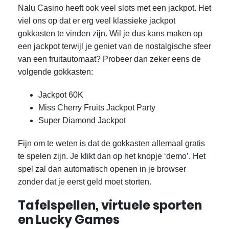
Nalu Casino heeft ook veel slots met een jackpot. Het
viel ons op dat er erg veel klassieke jackpot
gokkasten te vinden zijn. Wil je dus kans maken op
een jackpot terwijl je geniet van de nostalgische sfeer
van een fruitautomaat? Probeer dan zeker eens de
volgende gokkasten:
Jackpot 60K
Miss Cherry Fruits Jackpot Party
Super Diamond Jackpot
Fijn om te weten is dat de gokkasten allemaal gratis
te spelen zijn. Je klikt dan op het knopje ‘demo’. Het
spel zal dan automatisch openen in je browser
zonder dat je eerst geld moet storten.
Tafelspellen, virtuele sporten
en Lucky Games