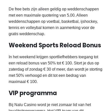
De free bets zijn alleen geldig op weddenschappen
met een maximale quotering van 5.00. Alleen
weddenschappen op voetbal, basketbal, ijshockey,
tennis en volleybal komen in aanmerking voor de
gratis weddenschap.
Weekend Sports Reload Bonus
In het weekend krijgen sportliefhebbers toegang tot
een reload bonus van 50% tot € 100. Stort je dus op
zaterdag of zondag € 30 of meer, dan wordt je storting
met 50% verhoogd en dit tot een bedrag van
maximaal € 100.
VIP programma
Bij Nalu Casino word je niet zomaar lid van het
loyaliteitsprogramma. Het VIP-team van dit