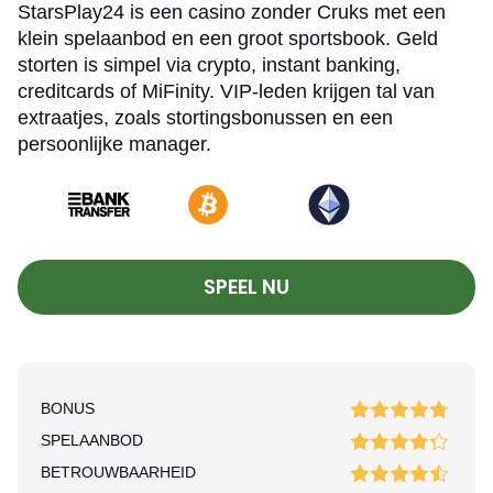
StarsPlay24 is een casino zonder Cruks met een
klein spelaanbod en een groot sportsbook. Geld
storten is simpel via crypto, instant banking,
creditcards of MiFinity. VIP-leden krijgen tal van
extraatjes, zoals stortingsbonussen en een
persoonlijke manager.
SPEEL NU
BONUS
SPELAANBOD
BETROUWBAARHEID