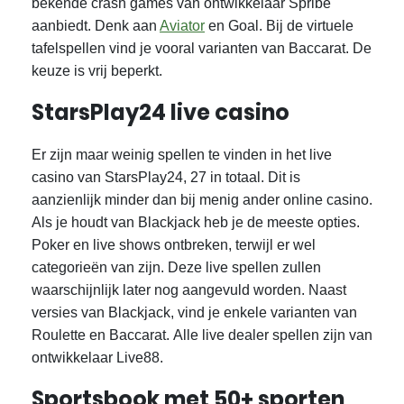
bekende crash games van ontwikkelaar Spribe
aanbiedt. Denk aan
Aviator
en Goal. Bij de virtuele
tafelspellen vind je vooral varianten van Baccarat. De
keuze is vrij beperkt.
StarsPlay24 live casino
Er zijn maar weinig spellen te vinden in het live
casino van StarsPlay24, 27 in totaal. Dit is
aanzienlijk minder dan bij menig ander online casino.
Als je houdt van Blackjack heb je de meeste opties.
Poker en live shows ontbreken, terwijl er wel
categorieën van zijn. Deze live spellen zullen
waarschijnlijk later nog aangevuld worden. Naast
versies van Blackjack, vind je enkele varianten van
Roulette en Baccarat. Alle live dealer spellen zijn van
ontwikkelaar Live88.
Sportsbook met 50+ sporten