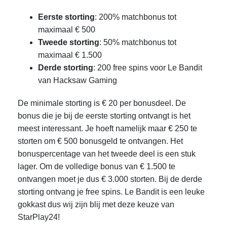
Eerste storting
: 200% matchbonus tot
maximaal € 500
Tweede storting
: 50% matchbonus tot
maximaal € 1.500
Derde storting
: 200 free spins voor Le Bandit
van Hacksaw Gaming
De minimale storting is € 20 per bonusdeel. De
bonus die je bij de eerste storting ontvangt is het
meest interessant. Je hoeft namelijk maar € 250 te
storten om € 500 bonusgeld te ontvangen. Het
bonuspercentage van het tweede deel is een stuk
lager. Om de volledige bonus van € 1.500 te
ontvangen moet je dus € 3.000 storten. Bij de derde
storting ontvang je free spins. Le Bandit is een leuke
gokkast dus wij zijn blij met deze keuze van
StarPlay24!