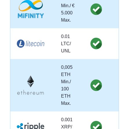
Min./ €
To
5.000
w
Max.
0.01
LTC/
Di
UNL
0,005
ETH
Min./
Di
100
ETH
Max.
0.001
XRP/
Di