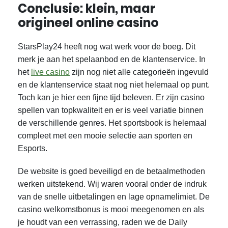
Conclusie: klein, maar
origineel online casino
StarsPlay24 heeft nog wat werk voor de boeg. Dit
merk je aan het spelaanbod en de klantenservice. In
het
live casino
zijn nog niet alle categorieën ingevuld
en de klantenservice staat nog niet helemaal op punt.
Toch kan je hier een fijne tijd beleven. Er zijn casino
spellen van topkwaliteit en er is veel variatie binnen
de verschillende genres. Het sportsbook is helemaal
compleet met een mooie selectie aan sporten en
Esports.
De website is goed beveiligd en de betaalmethoden
werken uitstekend. Wij waren vooral onder de indruk
van de snelle uitbetalingen en lage opnamelimiet. De
casino welkomstbonus is mooi meegenomen en als
je houdt van een verrassing, raden we de Daily