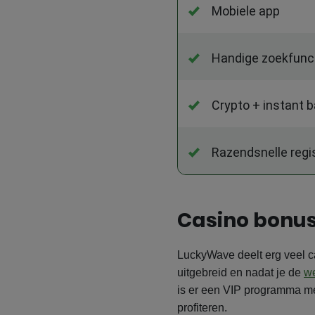
Mobiele app
Handige zoekfunc
Crypto + instant 
Razendsnelle regis
Casino bonu
LuckyWave deelt erg veel c
uitgebreid en nadat je de
w
is er een VIP programma me
profiteren.