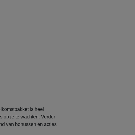
lkomstpakket is heel
s op je te wachten. Verder
end van bonussen en acties