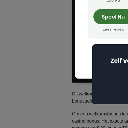
150 FS
Speel Nu
Lees review
Zelf 
Dit welkomstpakket is enorm
bonusgeld krijg je gratis spi
Om een welkomstbonus te cla
casino bonus. Het exacte aan