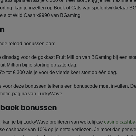
0 gratis spins en als je € 200 of meer stort, krijg je het maximale
storting, kan je inzetten op Book of Cats van spelontwikkelaar B
r de slot Wild Cash x9990 van BGaming.
en
ende reload bonussen aan:
p dinsdag voor de gokkast Fruit Million van BGaming bij een sto
uit Million bij je storting op zaterdag.
 tot € 300 als je voor de vierde keer stort op één dag.
je voor deze bonussen telkens een bonuscode moet invullen. D
omotie-pagina van LuckyWave.
hback bonussen
s, kan je bij LuckyWave profiteren van wekelijkse
casino cashba
kse cashback van 10% op je netto-verliezen. Je moet dan per w