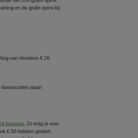
 aantal van 200 gratis spins.
Gaming en de gratis spins bij
rting van minstens € 20.
e bonuscodes staan
ck bonuses
. Zo krijg je voor
eek € 50 hebben gestort.