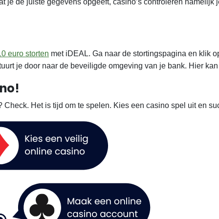
 je de juiste gegevens opgeeft, casino’s controleren namelijk je
10 euro storten
met iDEAL. Ga naar de stortingspagina en klik op
urt je door naar de beveiligde omgeving van je bank. Hier kan j
ino!
heck. Het is tijd om te spelen. Kies een casino spel uit en su