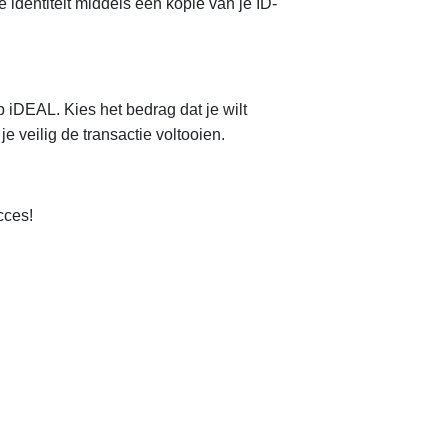
 identiteit middels een kopie van je ID-
 iDEAL. Kies het bedrag dat je wilt
e veilig de transactie voltooien.
cces!