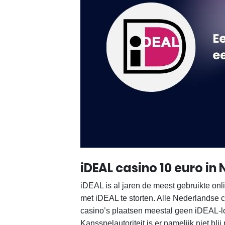
iDEAL casino 10 euro in
iDEAL is al jaren de meest gebruikte on
met iDEAL te storten. Alle Nederlandse 
casino’s plaatsen meestal geen iDEAL-log
Kansspelautoriteit is er namelijk niet b