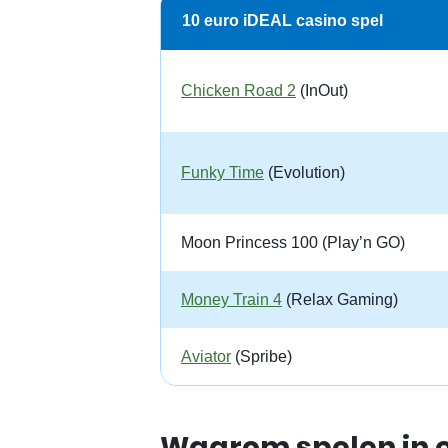
10 euro iDEAL casino spel
Chicken Road 2
(InOut)
Funky Time
(Evolution)
Moon Princess 100 (Play’n GO)
Money Train 4
(Relax Gaming)
Aviator
(Spribe)
Waarom spelen in ee