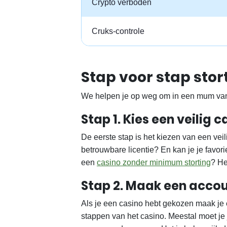
Crypto verboden
Cruks-controle
Stap voor stap stort
We helpen je op weg om in een mum van t
Stap 1. Kies een veilig c
De eerste stap is het kiezen van een vei
betrouwbare licentie? En kan je je favori
een
casino zonder minimum storting
? He
Stap 2. Maak een acco
Als je een casino hebt gekozen maak je e
stappen van het casino. Meestal moet je