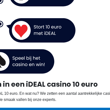
in een iDEAL casino 10 euro
AL 10 euro. En wat nu? We zetten een aantal aantrekkelijke casin
 de smaak vallen bij onze experts.