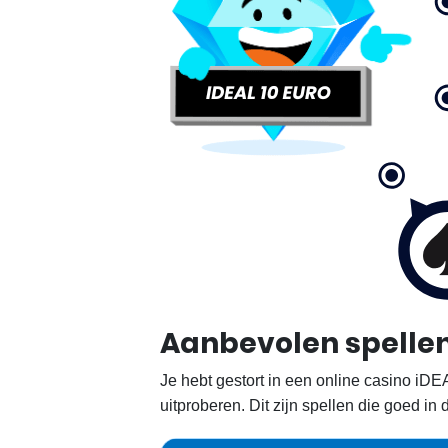
Aanbevolen spellen 
Je hebt gestort in een online casino iDE
uitproberen. Dit zijn spellen die goed in