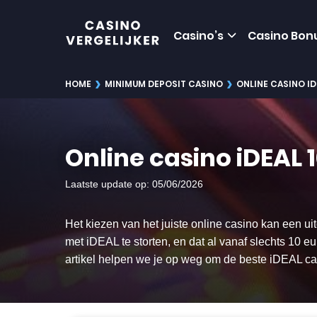
Casino’s
Casino Bon
›
›
HOME
MINIMUM DEPOSIT CASINO
ONLINE CASINO ID
Online casino iDEAL 
Laatste update op
: 05/06/2026
Het kiezen van het juiste online casino kan een uit
met iDEAL te storten, en dat al vanaf slechts 10 eu
artikel helpen we je op weg om de beste iDEAL cas