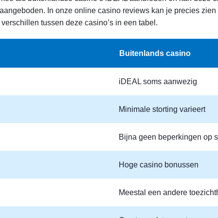
aangeboden. In onze online casino reviews kan je precies zien
erschillen tussen deze casino’s in een tabel.
Buitenlands casino
iDEAL soms aanwezig
Minimale storting varieert
Bijna geen beperkingen op s
Hoge casino bonussen
Meestal een andere toezich